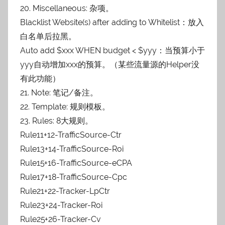
20. Miscellaneous: 杂项。
Blacklist Website(s) after adding to Whitelist：放入
白名单后拉黑。
Auto add $xxx WHEN budget < $yyy：当预算小于
yyy自动增加xxx的预算。（某些流量源的Helper没
有此功能）
21. Note: 笔记/备注。
22. Template: 规则模板。
23. Rules: 8大规则。
Rule11+12-TrafficSource-Ctr
Rule13+14-TrafficSource-Roi
Rule15+16-TrafficSource-eCPA
Rule17+18-TrafficSource-Cpc
Rule21+22-Tracker-LpCtr
Rule23+24-Tracker-Roi
Rule25+26-Tracker-Cv