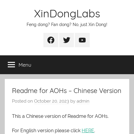
Skip
XinDongLabs
to
content
Feng dong? Fan dong? No, just Xin Dong!
Facebook
Twitter
Youtube
Menu
Readme for AOHs – Chinese Version
Posted on
October 20, 2023
by
admin
This a Chinese version of Readme for AOHs.
For English version please click
HERE
.