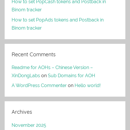
How to set PopCash tokens and Postback in
Binom tracker
How to set PopAds tokens and Postback in
Binom tracker
Recent Comments
Readme for AOHs – Chinese Version –
XinDongLabs
on
Sub Domains for AOH
A WordPress Commenter
on
Hello world!
Archives
November 2025