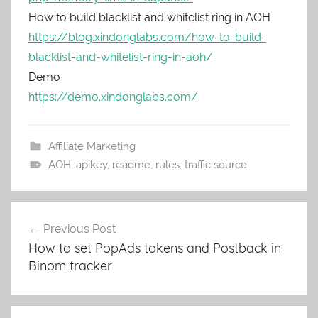
How to build blacklist and whitelist ring in AOH
https://blog.xindonglabs.com/how-to-build-
blacklist-and-whitelist-ring-in-aoh/
Demo
https://demo.xindonglabs.com/
Affiliate Marketing
AOH
,
apikey
,
readme
,
rules
,
traffic source
Post
Previous Post
navigation
How to set PopAds tokens and Postback in
Binom tracker