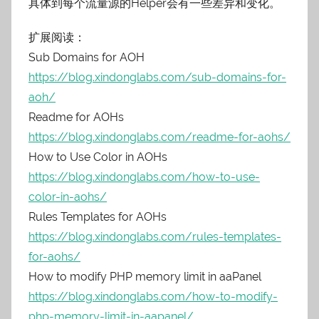
具体到每个流量源的Helper会有一些差异和变化。
扩展阅读：
Sub Domains for AOH
https://blog.xindonglabs.com/sub-domains-for-
aoh/
Readme for AOHs
https://blog.xindonglabs.com/readme-for-aohs/
How to Use Color in AOHs
https://blog.xindonglabs.com/how-to-use-
color-in-aohs/
Rules Templates for AOHs
https://blog.xindonglabs.com/rules-templates-
for-aohs/
How to modify PHP memory limit in aaPanel
https://blog.xindonglabs.com/how-to-modify-
php-memory-limit-in-aapanel/